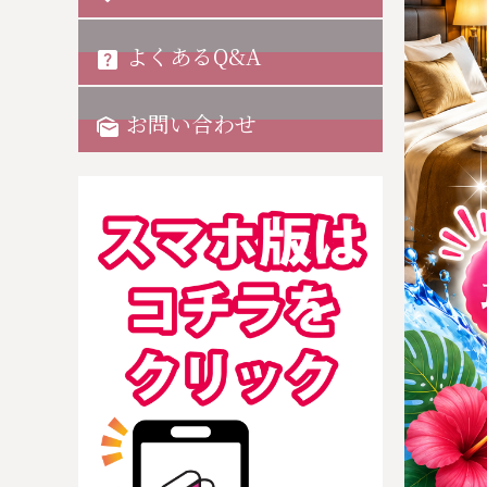
よくあるQ&A
help_center
お問い合わせ
mark_as_unread