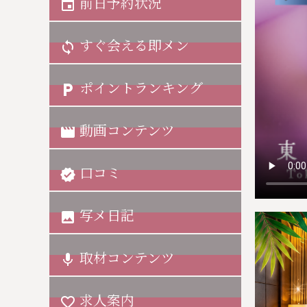
前日予約状況
insert_invitation
すぐ会える即メン
sync
ポイントランキング
local_parking
動画コンテンツ
movie
口コミ
verified
写メ日記
image
取材コンテンツ
mic
求人案内
favorite_border