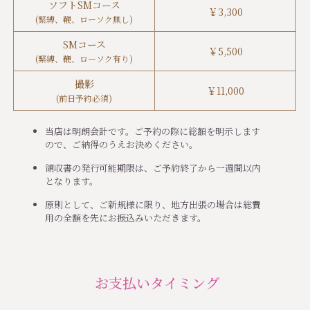
ソフトSMコース
￥
3,300
(緊縛、鞭、ローソク無し)
SMコース
￥
5,500
(緊縛、鞭、ローソク有り)
撮影
￥
11,000
(前日予約必須)
当店は明朗会計です。ご予約の際に総額を明示します
ので、ご納得のうえお決めください。
領収書の発行可能期限は、ご予約終了から一週間以内
となります。
原則として、ご新規様に限り、地方出張の場合は総費
用の全額を先にお振込みいただきます。
お支払いタイミング