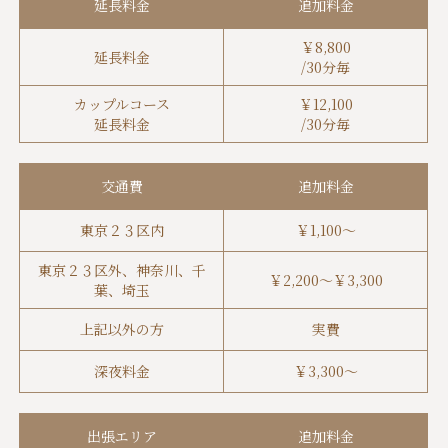
延長料金
追加料金
￥
8,800
延長料金
/30分毎
カップルコース
￥
12,100
延長料金
/30分毎
交通費
追加料金
東京２３区内
￥
1,100
～
東京２３区外、神奈川、千
￥
2,200
～￥
3,300
葉、埼玉
上記以外の方
実費
深夜料金
￥
3,300
～
出張エリア
追加料金